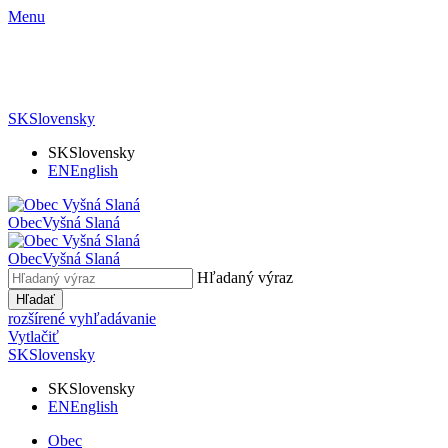
Menu
SK
Slovensky
SK
Slovensky
EN
English
Obec
Vyšná Slaná
Obec
Vyšná Slaná
Hľadaný výraz
Hľadať
rozšírené vyhľadávanie
Vytlačiť
SK
Slovensky
SK
Slovensky
EN
English
Obec