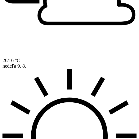
26/16 °C
nedeľa
9. 8.