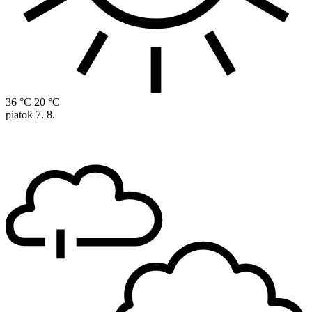
36 °C
20 °C
piatok
7. 8.