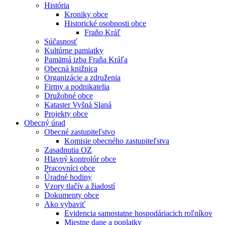
História
Kroniky obce
Historické osobnosti obce
Fraňo Kráľ
Súčasnosť
Kultúrne pamiatky
Pamätná izba Fraňa Kráľa
Obecná knižnica
Organizácie a združenia
Firmy a podnikatelia
Družobné obce
Kataster Vyšná Slaná
Projekty obce
Obecný úrad
Obecné zastupiteľstvo
Komisie obecného zastupiteľstva
Zasadnutia OZ
Hlavný kontrolór obce
Pracovníci obce
Úradné hodiny
Vzory tlačív a žiadostí
Dokumenty obce
Ako vybaviť
Evidencia samostatne hospodáriacich roľníkov
Miestne dane a poplatky