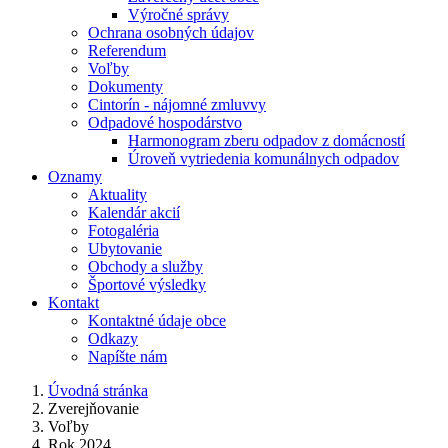
Výročné správy
Ochrana osobných údajov
Referendum
Voľby
Dokumenty
Cintorín - nájomné zmluvvy
Odpadové hospodárstvo
Harmonogram zberu odpadov z domácností
Úroveň vytriedenia komunálnych odpadov
Oznamy
Aktuality
Kalendár akcií
Fotogaléria
Ubytovanie
Obchody a služby
Športové výsledky
Kontakt
Kontaktné údaje obce
Odkazy
Napíšte nám
Úvodná stránka
Zverejňovanie
Voľby
Rok 2024