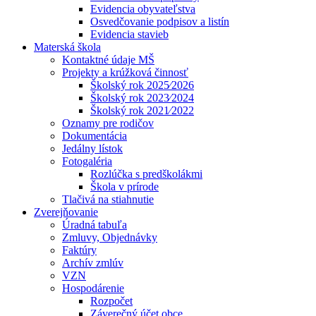
Evidencia obyvateľstva
Osvedčovanie podpisov a listín
Evidencia stavieb
Materská škola
Kontaktné údaje MŠ
Projekty a krúžková činnosť
Školský rok 2025⁄2026
Školský rok 2023⁄2024
Školský rok 2021⁄2022
Oznamy pre rodičov
Dokumentácia
Jedálny lístok
Fotogaléria
Rozlúčka s predškolákmi
Škola v prírode
Tlačivá na stiahnutie
Zverejňovanie
Úradná tabuľa
Zmluvy, Objednávky
Faktúry
Archív zmlúv
VZN
Hospodárenie
Rozpočet
Záverečný účet obce