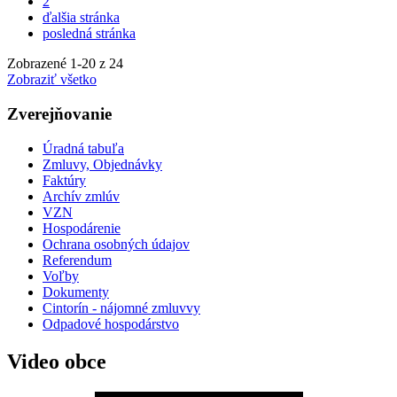
2
ďalšia stránka
posledná stránka
Zobrazené
1
-
20
z 24
Zobraziť všetko
Zverejňovanie
Úradná tabuľa
Zmluvy, Objednávky
Faktúry
Archív zmlúv
VZN
Hospodárenie
Ochrana osobných údajov
Referendum
Voľby
Dokumenty
Cintorín - nájomné zmluvvy
Odpadové hospodárstvo
Video obce