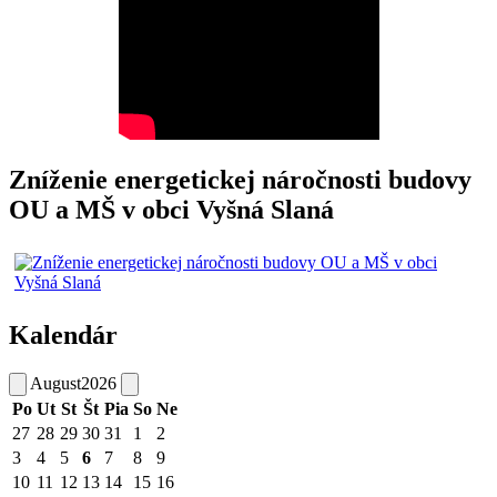
Zníženie energetickej náročnosti budovy
OU a MŠ v obci Vyšná Slaná
Kalendár
August
2026
Po
Ut
St
Št
Pia
So
Ne
27
28
29
30
31
1
2
3
4
5
6
7
8
9
10
11
12
13
14
15
16