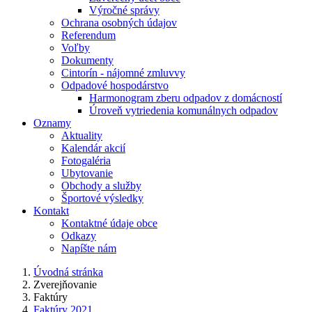
Výročné správy
Ochrana osobných údajov
Referendum
Voľby
Dokumenty
Cintorín - nájomné zmluvvy
Odpadové hospodárstvo
Harmonogram zberu odpadov z domácností
Úroveň vytriedenia komunálnych odpadov
Oznamy
Aktuality
Kalendár akcií
Fotogaléria
Ubytovanie
Obchody a služby
Športové výsledky
Kontakt
Kontaktné údaje obce
Odkazy
Napíšte nám
Úvodná stránka
Zverejňovanie
Faktúry
Faktúry 2021