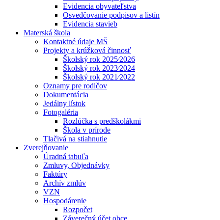
Evidencia obyvateľstva
Osvedčovanie podpisov a listín
Evidencia stavieb
Materská škola
Kontaktné údaje MŠ
Projekty a krúžková činnosť
Školský rok 2025⁄2026
Školský rok 2023⁄2024
Školský rok 2021⁄2022
Oznamy pre rodičov
Dokumentácia
Jedálny lístok
Fotogaléria
Rozlúčka s predškolákmi
Škola v prírode
Tlačivá na stiahnutie
Zverejňovanie
Úradná tabuľa
Zmluvy, Objednávky
Faktúry
Archív zmlúv
VZN
Hospodárenie
Rozpočet
Záverečný účet obce