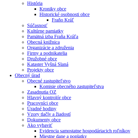
História
Kroniky obce
Historické osobnosti obce
Fraňo Kráľ
Súčasnosť
Kultúrne pamiatky
Pamätná izba Fraňa Kráľa
Obecná knižnica
Organizácie a združenia
Firmy a podnikatelia
Družobné obce
Kataster Vyšná Slaná
Projekty obce
Obecný úrad
Obecné zastupiteľstvo
Komisie obecného zastupiteľstva
Zasadnutia OZ
Hlavný kontrolór obce
Pracovníci obce
Úradné hodiny
Vzory tlačív a žiadostí
Dokumenty obce
Ako vybaviť
Evidencia samostatne hospodáriacich roľníkov
Miestne dane a poplatky