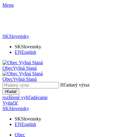
Menu
SK
Slovensky
SK
Slovensky
EN
English
Obec
Vyšná Slaná
Obec
Vyšná Slaná
Hľadaný výraz
Hľadať
rozšírené vyhľadávanie
Vytlačiť
SK
Slovensky
SK
Slovensky
EN
English
Obec