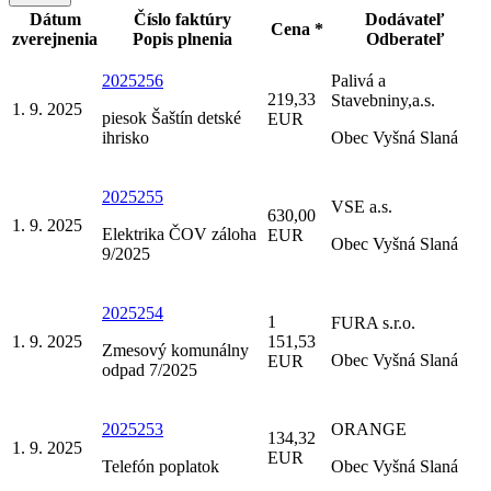
Dátum
Číslo faktúry
Dodávateľ
Cena *
zverejnenia
Popis plnenia
Odberateľ
2025256
Palivá a
219,33
Stavebniny,a.s.
1. 9. 2025
piesok Šaštín detské
EUR
ihrisko
Obec Vyšná Slaná
2025255
VSE a.s.
630,00
1. 9. 2025
Elektrika ČOV záloha
EUR
Obec Vyšná Slaná
9/2025
2025254
1
FURA s.r.o.
1. 9. 2025
151,53
Zmesový komunálny
Obec Vyšná Slaná
EUR
odpad 7/2025
2025253
ORANGE
134,32
1. 9. 2025
EUR
Telefón poplatok
Obec Vyšná Slaná