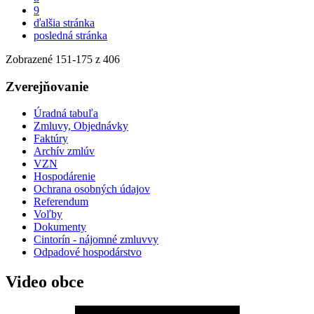
9
ďalšia stránka
posledná stránka
Zobrazené
151
-
175
z 406
Zverejňovanie
Úradná tabuľa
Zmluvy, Objednávky
Faktúry
Archív zmlúv
VZN
Hospodárenie
Ochrana osobných údajov
Referendum
Voľby
Dokumenty
Cintorín - nájomné zmluvvy
Odpadové hospodárstvo
Video obce