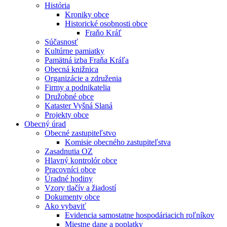
História
Kroniky obce
Historické osobnosti obce
Fraňo Kráľ
Súčasnosť
Kultúrne pamiatky
Pamätná izba Fraňa Kráľa
Obecná knižnica
Organizácie a združenia
Firmy a podnikatelia
Družobné obce
Kataster Vyšná Slaná
Projekty obce
Obecný úrad
Obecné zastupiteľstvo
Komisie obecného zastupiteľstva
Zasadnutia OZ
Hlavný kontrolór obce
Pracovníci obce
Úradné hodiny
Vzory tlačív a žiadostí
Dokumenty obce
Ako vybaviť
Evidencia samostatne hospodáriacich roľníkov
Miestne dane a poplatky