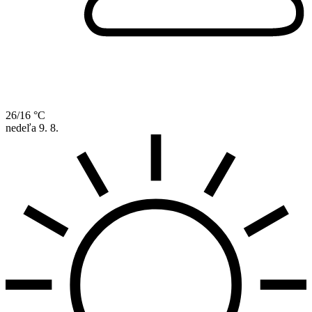
26/16 °C
nedeľa
9. 8.