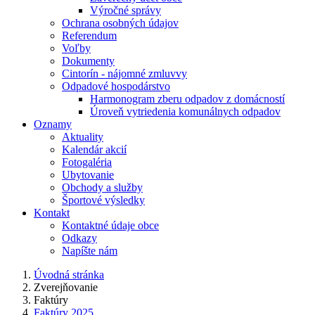
Výročné správy
Ochrana osobných údajov
Referendum
Voľby
Dokumenty
Cintorín - nájomné zmluvvy
Odpadové hospodárstvo
Harmonogram zberu odpadov z domácností
Úroveň vytriedenia komunálnych odpadov
Oznamy
Aktuality
Kalendár akcií
Fotogaléria
Ubytovanie
Obchody a služby
Športové výsledky
Kontakt
Kontaktné údaje obce
Odkazy
Napíšte nám
Úvodná stránka
Zverejňovanie
Faktúry
Faktúry 2025