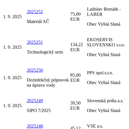
Ladislav Bernáth -
2025252
75,00
LABER
1. 9. 2025
EUR
Materiál AČ
Obec Vyšná Slaná
EKOSERVIS
2025251
134,22
SLOVENSKO s.r.o.
1. 9. 2025
EUR
Technologický seris
Obec Vyšná Slaná
2025250
PPS spol.s.r.o.
85,00
1. 9. 2025
Dezinfekčný prípravok
EUR
Obec Vyšná Slaná
na úpravu vody
2025249
Slovenská pošta a.s.
39,50
1. 9. 2025
EUR
SIPO 7/2025
Obec Vyšná Slaná
2025248
VSE a.s.
45,12