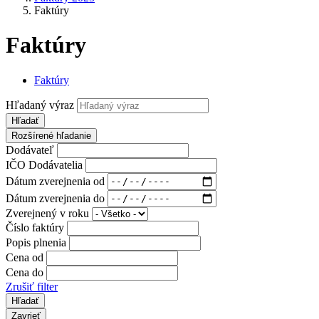
Faktúry
Faktúry
Faktúry
Hľadaný výraz
Hľadať
Rozšírené hľadanie
Dodávateľ
IČO Dodávatelia
Dátum zverejnenia od
Dátum zverejnenia do
Zverejnený v roku
Číslo faktúry
Popis plnenia
Cena od
Cena do
Zrušiť filter
Zavrieť