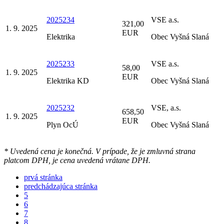
2025234
VSE a.s.
321,00
1. 9. 2025
EUR
Elektrika
Obec Vyšná Slaná
2025233
VSE a.s.
58,00
1. 9. 2025
EUR
Elektrika KD
Obec Vyšná Slaná
2025232
VSE, a.s.
658,50
1. 9. 2025
EUR
Plyn OcÚ
Obec Vyšná Slaná
* Uvedená cena je konečná. V prípade, že je zmluvná strana
platcom DPH, je cena uvedená vrátane DPH.
prvá stránka
predchádzajúca stránka
5
6
7
8