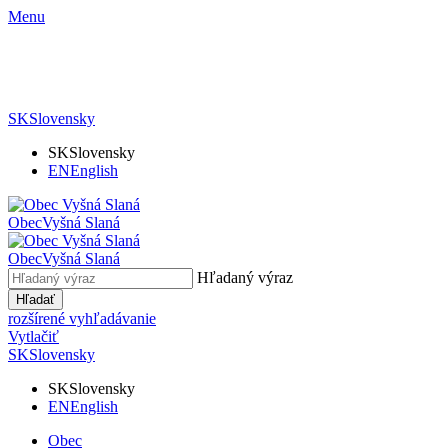
Menu
SK
Slovensky
SK
Slovensky
EN
English
Obec
Vyšná Slaná
Obec
Vyšná Slaná
Hľadaný výraz
Hľadať
rozšírené vyhľadávanie
Vytlačiť
SK
Slovensky
SK
Slovensky
EN
English
Obec