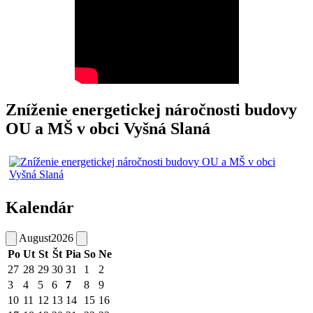
Zníženie energetickej náročnosti budovy
OU a MŠ v obci Vyšná Slaná
Kalendár
August
2026
Po
Ut
St
Št
Pia
So
Ne
27
28
29
30
31
1
2
3
4
5
6
7
8
9
10
11
12
13
14
15
16